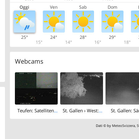
Oggi
Ven
Sab
Dom
25°
24°
28°
29°
15°
14°
16°
18°
Webcams
Teufen: Satellitenstation Wilen in St.Gallen (Schweiz)
St. Gallen › West: Winkeln
St. Gallen: Sä
Dati © by
MeteoSvizzera
,
S