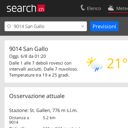
Elenco
Mete
Il vostro profolio
Contatti
Area clienti
Condizioni d’u
Informazioni Legali
Protezione dei
9014 San Gallo
Oggi, 6/8 da 01:20
21°
Dalle 1 alle 7 deboli rovesci con
intervalli asciutti. Dalle 7 nuvoloso.
Temperature tra 19 e 25 gradi.
Osservazione attuale
Stazione: St. Gallen, 776 m s.l.m.
Distanza a
5.2 km
9014