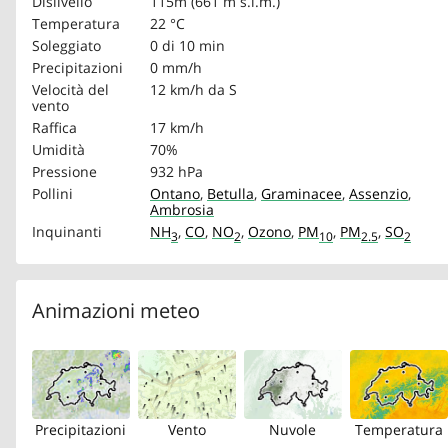
Dislivello
115m (661 m s.l.m.)
Temperatura
22 °C
Soleggiato
0 di 10 min
Precipitazioni
0 mm/h
Velocità del
12 km/h
da S
vento
Raffica
17 km/h
Umidità
70%
Pressione
932 hPa
Pollini
Ontano
,
Betulla
,
Graminacee
,
Assenzio
,
Ambrosia
Inquinanti
NH
,
CO
,
NO
,
Ozono
,
PM
,
PM
,
SO
3
2
10
2.5
2
Animazioni meteo
Precipitazioni
Vento
Nuvole
Temperatura