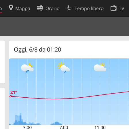
o
Mappa
Orario
Tempo libero
TV
Politica sui cookie
so
Preferenze cookie
 dati
Sviluppatori
Oggi, 6/8 da 01:20