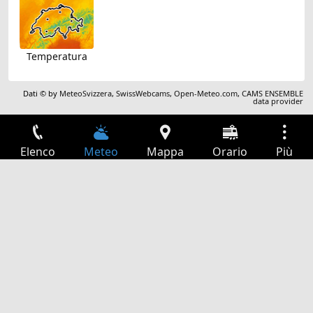
Temperatura
Dati © by
MeteoSvizzera
,
SwissWebcams
,
Open-Meteo.com
,
CAMS ENSEMBLE
data provider
Elenco
Meteo
Mappa
Orario
Più
Accesso
Servizi
Tabella partenze
Tempo libero