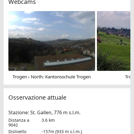
Webcams
Trogen › North: Kantonsschule Trogen
Trog
Osservazione attuale
Stazione: St. Gallen, 776 m s.l.m.
Distanza a
3.6 km
9042
Dislivello
-157m (933 m s.l.m.)