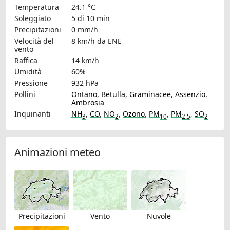
Temperatura
24.1 °C
Soleggiato
5 di 10 min
Precipitazioni
0 mm/h
Velocità del
8 km/h
da ENE
vento
Raffica
14 km/h
Umidità
60%
Pressione
932 hPa
Pollini
Ontano
,
Betulla
,
Graminacee
,
Assenzio
,
Ambrosia
Inquinanti
NH
,
CO
,
NO
,
Ozono
,
PM
,
PM
,
SO
3
2
10
2.5
2
Animazioni meteo
Precipitazioni
Vento
Nuvole