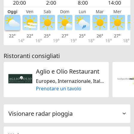
Oggi
Ven
Sab
Dom
Lun
Mar
Mer
G
22°
22°
25°
27°
25°
26°
27°
2
14°
16°
19°
19°
18°
16°
18°
Ristoranti consigliati
Aglio e Olio Restaurant
Europeo, Internazionale, Italiana, Svizzera
Prenotare un tavolo
Visionare radar pioggia