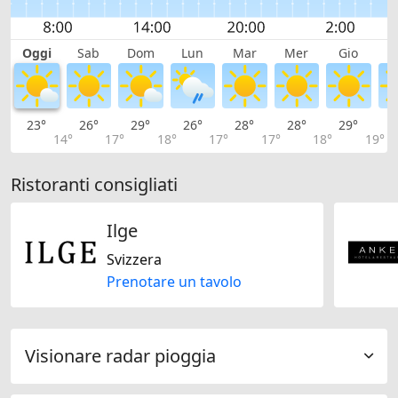
Oggi
Sab
Dom
Lun
Mar
Mer
Gio
V
23°
26°
29°
26°
28°
28°
29°
2
14°
17°
18°
17°
17°
18°
19°
Ristoranti consigliati
Ilge
Svizzera
Prenotare un tavolo
Visionare radar pioggia