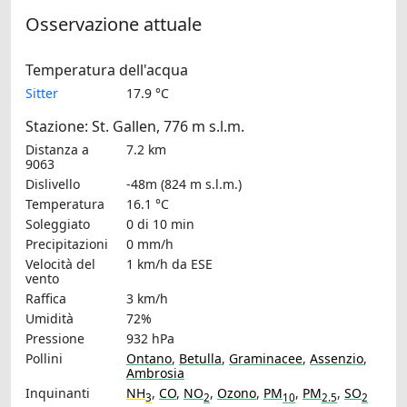
Osservazione attuale
Temperatura dell'acqua
Sitter
17.9 °C
Stazione: St. Gallen, 776 m s.l.m.
Distanza a
7.2 km
9063
Dislivello
-48m (824 m s.l.m.)
Temperatura
16.1 °C
Soleggiato
0 di 10 min
Precipitazioni
0 mm/h
Velocità del
1 km/h
da ESE
vento
Raffica
3 km/h
Umidità
72%
Pressione
932 hPa
Pollini
Ontano
,
Betulla
,
Graminacee
,
Assenzio
,
Ambrosia
Inquinanti
NH
,
CO
,
NO
,
Ozono
,
PM
,
PM
,
SO
3
2
10
2.5
2