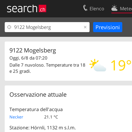
Elenco
Mete
Il vostro profolio
Contatti
Area clienti
Condizioni d’u
Informazioni Legali
Protezione dei
9122 Mogelsberg
Oggi, 6/8 da 07:20
19°
Dalle 7 nuvoloso. Temperature tra 18
e 25 gradi.
Osservazione attuale
Temperatura dell'acqua
Necker
21.1 °C
Stazione: Hörnli, 1132 m s.l.m.