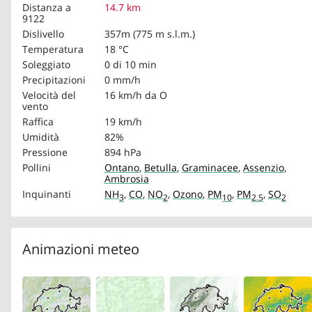
Distanza a
14.7 km
9122
Dislivello
357m (775 m s.l.m.)
Temperatura
18 °C
Soleggiato
0 di 10 min
Precipitazioni
0 mm/h
Velocità del
16 km/h
da O
vento
Raffica
19 km/h
Umidità
82%
Pressione
894 hPa
Pollini
Ontano
,
Betulla
,
Graminacee
,
Assenzio
,
Ambrosia
Inquinanti
NH
,
CO
,
NO
,
Ozono
,
PM
,
PM
,
SO
3
2
10
2.5
2
Animazioni meteo