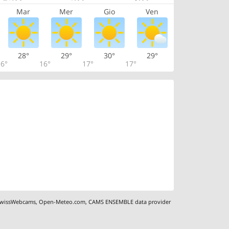
Mar
Mer
Gio
Ven
28°
29°
30°
29°
6°
16°
17°
17°
wissWebcams
,
Open-Meteo.com
,
CAMS ENSEMBLE data provider