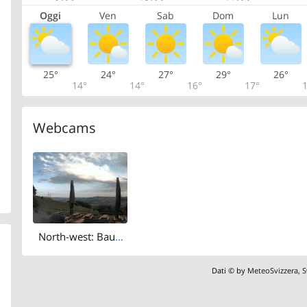
Oggi
Ven
Sab
Dom
Lun
25°
24°
27°
29°
26°
14°
14°
16°
17°
1
Webcams
North-west: Baumwipfelpfad Neckertal
Dati © by
MeteoSvizzera
,
S