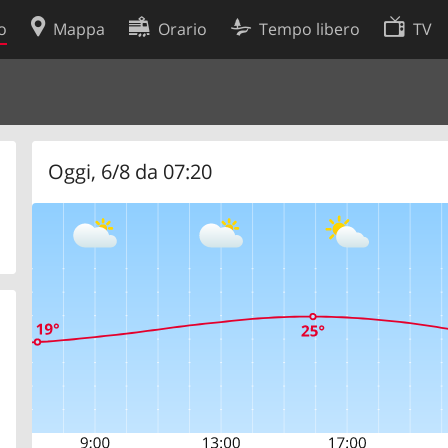
o
Mappa
Orario
Tempo libero
TV
Politica sui cookie
so
Preferenze cookie
 dati
Sviluppatori
Oggi, 6/8 da 07:20