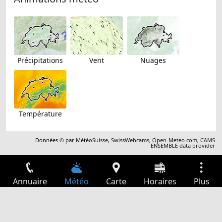
Précipitations
Vent
Nuages
Température
Données © par
MétéoSuisse
,
SwissWebcams
,
Open-Meteo.com
,
CAMS
ENSEMBLE data provider
Annuaire
Météo
Carte
Horaires
Plus
Connexion