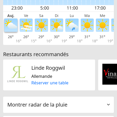
Auj.
Ve
Sa
Di
Lu
Ma
Me
26°
26°
29°
30°
29°
31°
31°
3
16°
15°
16°
19°
18°
18°
19°
Restaurants recommandés
Linde Roggwil
Allemande
Réserver une table
Montrer radar de la pluie