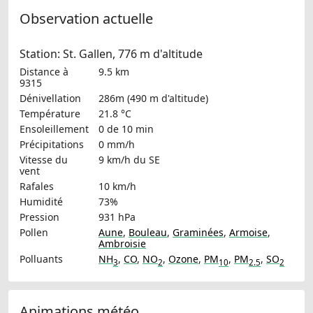
Observation actuelle
Station: St. Gallen, 776 m d'altitude
Distance à
9.5 km
9315
Dénivellation
286m (490 m d'altitude)
Température
21.8 °C
Ensoleillement
0 de 10 min
Précipitations
0 mm/h
Vitesse du
9 km/h
du SE
vent
Rafales
10 km/h
Humidité
73%
Pression
931 hPa
Pollen
Aune
,
Bouleau
,
Graminées
,
Armoise
,
Ambroisie
Polluants
NH
,
CO
,
NO
,
Ozone
,
PM
,
PM
,
SO
3
2
10
2.5
2
Animations météo