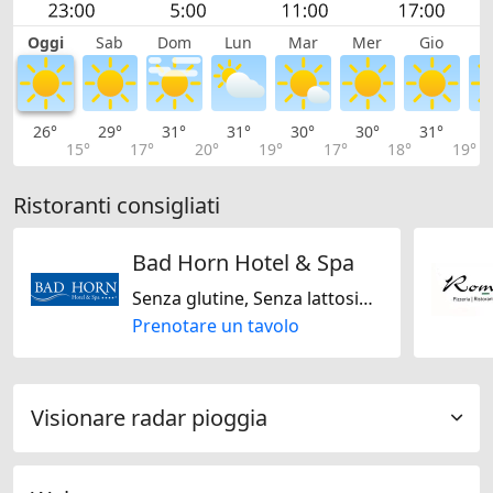
Oggi
Sab
Dom
Lun
Mar
Mer
Gio
V
26°
29°
31°
31°
30°
30°
31°
3
15°
17°
20°
19°
17°
18°
19°
Ristoranti consigliati
Bad Horn Hotel & Spa
Senza glutine, Senza lattosio, Svizzera, Francese
Prenotare un tavolo
Visionare radar pioggia