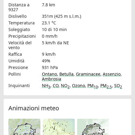
Distanza a
7.8 km
9327
Dislivello
351m (425 m s.l.m.)
Temperatura
23.1 °C
Soleggiato
10 di 10 min
Precipitazioni
0 mm/h
Velocità del
5 km/h
da NE
vento
Raffica
9 km/h
Umidità
49%
Pressione
931 hPa
Pollini
Ontano
,
Betulla
,
Graminacee
,
Assenzio
,
Ambrosia
Inquinanti
NH
,
CO
,
NO
,
Ozono
,
PM
,
PM
,
SO
3
2
10
2.5
2
Animazioni meteo