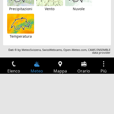
Precipitazioni
Vento
Nuvole
Temperatura
Dati © by
MeteoSvizzera
,
SwissWebcams
,
Open-Meteo.com
,
CAMS ENSEMBLE
data provider
Elenco
Meteo
Mappa
Orario
Più
Accesso
Servizi
Tabella partenze