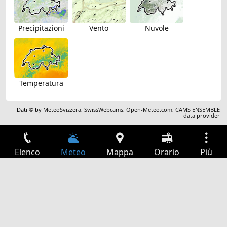
Precipitazioni
Vento
Nuvole
Temperatura
Dati © by
MeteoSvizzera
,
SwissWebcams
,
Open-Meteo.com
,
CAMS ENSEMBLE
data provider
Elenco
Meteo
Mappa
Orario
Più
Accesso
Servizi
Tabella partenze