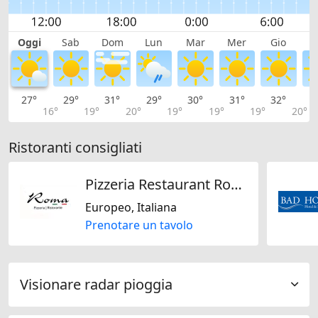
Oggi
Sab
Dom
Lun
Mar
Mer
Gio
V
27°
29°
31°
29°
30°
31°
32°
3
16°
19°
20°
19°
19°
19°
20°
Ristoranti consigliati
Pizzeria Restaurant Roma
Europeo, Italiana
Prenotare un tavolo
Visionare radar pioggia