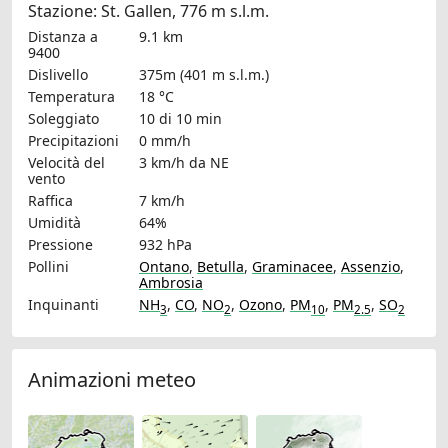
Stazione: St. Gallen, 776 m s.l.m.
Distanza a
9.1 km
9400
Dislivello
375m (401 m s.l.m.)
Temperatura
18 °C
Soleggiato
10 di 10 min
Precipitazioni
0 mm/h
Velocità del
3 km/h
da NE
vento
Raffica
7 km/h
Umidità
64%
Pressione
932 hPa
Pollini
Ontano
,
Betulla
,
Graminacee
,
Assenzio
,
Ambrosia
Inquinanti
NH
,
CO
,
NO
,
Ozono
,
PM
,
PM
,
SO
3
2
10
2.5
2
Animazioni meteo