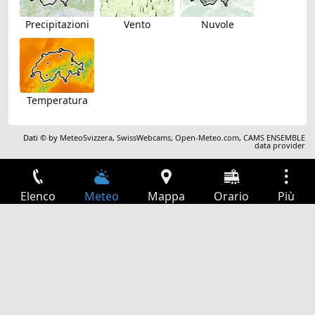
Precipitazioni
Vento
Nuvole
Temperatura
Dati © by
MeteoSvizzera
,
SwissWebcams
,
Open-Meteo.com
,
CAMS ENSEMBLE
data provider
Elenco
Meteo
Mappa
Orario
Più
Accesso
Servizi
Tabella partenze