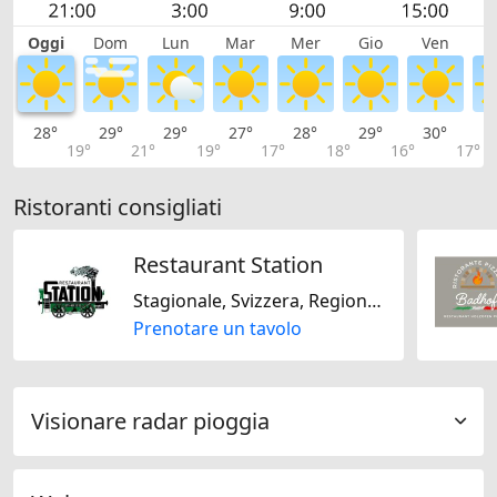
Oggi
Dom
Lun
Mar
Mer
Gio
Ven
S
28°
29°
29°
27°
28°
29°
30°
2
19°
21°
19°
17°
18°
16°
17°
Ristoranti consigliati
Restaurant Station
Stagionale, Svizzera, Regionale
Prenotare un tavolo
Visionare radar pioggia