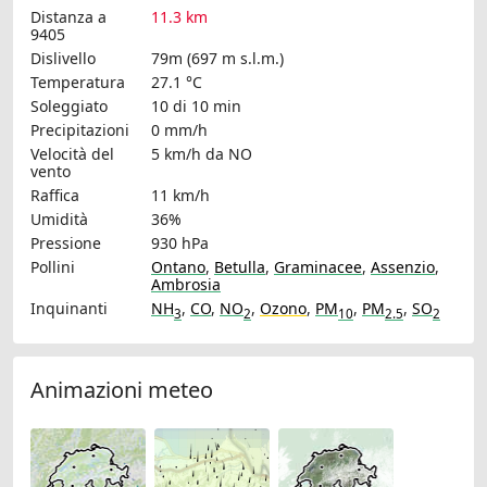
Distanza a
11.3 km
9405
Dislivello
79m (697 m s.l.m.)
Temperatura
27.1 °C
Soleggiato
10 di 10 min
Precipitazioni
0 mm/h
Velocità del
5 km/h
da NO
vento
Raffica
11 km/h
Umidità
36%
Pressione
930 hPa
Pollini
Ontano
,
Betulla
,
Graminacee
,
Assenzio
,
Ambrosia
Inquinanti
NH
,
CO
,
NO
,
Ozono
,
PM
,
PM
,
SO
3
2
10
2.5
2
Animazioni meteo