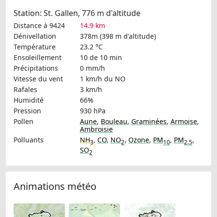
Station: St. Gallen, 776 m d'altitude
Distance à 9424
14.9 km
Dénivellation
378m (398 m d'altitude)
Température
23.2 °C
Ensoleillement
10 de 10 min
Précipitations
0 mm/h
Vitesse du vent
1 km/h
du NO
Rafales
3 km/h
Humidité
66%
Pression
930 hPa
Pollen
Aune
,
Bouleau
,
Graminées
,
Armoise
,
Ambroisie
Polluants
NH
,
CO
,
NO
,
Ozone
,
PM
,
PM
,
3
2
10
2.5
SO
2
Animations météo