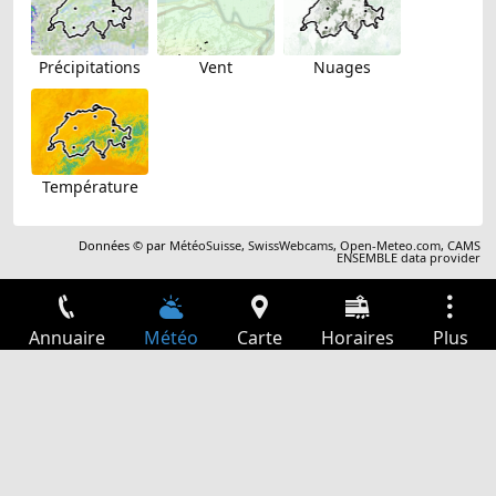
Précipitations
Vent
Nuages
Température
Données © par
MétéoSuisse
,
SwissWebcams
,
Open-Meteo.com
,
CAMS
ENSEMBLE data provider
Annuaire
Météo
Carte
Horaires
Plus
Connexion
Services