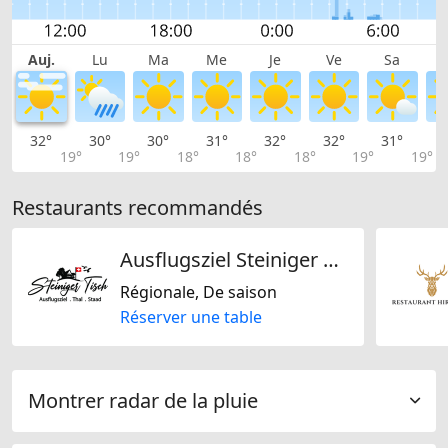
Auj.
Lu
Ma
Me
Je
Ve
Sa
32°
30°
30°
31°
32°
32°
31°
2
19°
19°
18°
18°
18°
19°
19°
Restaurants recommandés
Ausflugsziel Steiniger Tisch
Régionale, De saison
Réserver une table
Montrer radar de la pluie