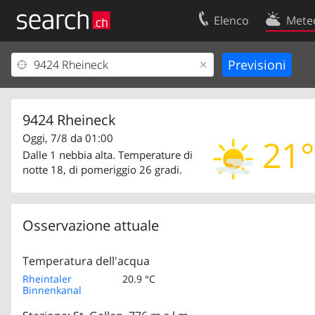
Elenco
Mete
Il vostro profolio
Contatti
Area clienti
Condizioni d’u
Informazioni Legali
Protezione dei
9424 Rheineck
Oggi, 7/8 da 01:00
21°
Dalle 1 nebbia alta. Temperature di
notte 18, di pomeriggio 26 gradi.
Osservazione attuale
Temperatura dell'acqua
Rheintaler
20.9 °C
Binnenkanal