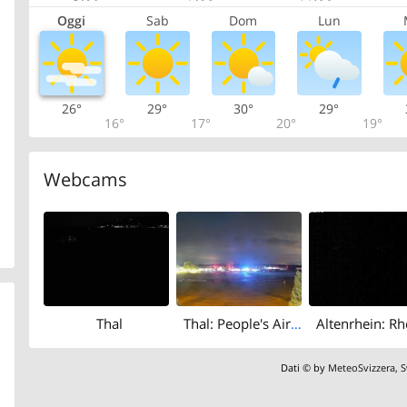
Oggi
Sab
Dom
Lun
26°
29°
30°
29°
16°
17°
20°
19°
Webcams
Thal
Thal: People's Airport St. Gallen - Altenrhein
Dati © by
MeteoSvizzera
,
S