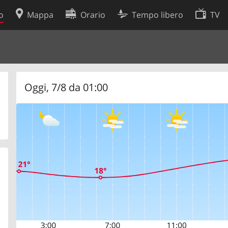
o
Mappa
Orario
Tempo libero
TV
Politica sui cookie
so
Preferenze cookie
 dati
Sviluppatori
Oggi, 7/8 da 01:00