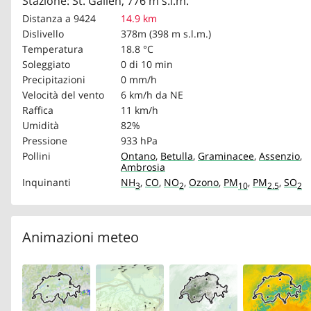
Stazione: St. Gallen, 776 m s.l.m.
Distanza a 9424
14.9 km
Dislivello
378m (398 m s.l.m.)
Temperatura
18.8 °C
Soleggiato
0 di 10 min
Precipitazioni
0 mm/h
Velocità del vento
6 km/h
da NE
Raffica
11 km/h
Umidità
82%
Pressione
933 hPa
Pollini
Ontano
,
Betulla
,
Graminacee
,
Assenzio
,
Ambrosia
Inquinanti
NH
,
CO
,
NO
,
Ozono
,
PM
,
PM
,
SO
3
2
10
2.5
2
Animazioni meteo