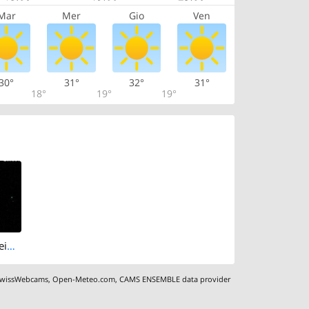
Mar
Mer
Gio
Ven
30°
31°
32°
31°
18°
19°
19°
Altenrhein: Rheinspitz
wissWebcams
,
Open-Meteo.com
,
CAMS ENSEMBLE data provider