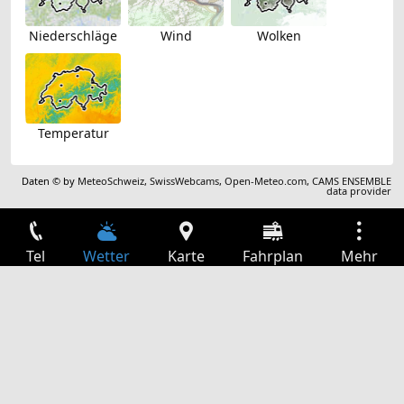
Niederschläge
Wind
Wolken
Temperatur
Daten © by
MeteoSchweiz
,
SwissWebcams
,
Open-Meteo.com
,
CAMS ENSEMBLE
data provider
Tel
Wetter
Karte
Fahrplan
Mehr
Anmelden
Dienste
Abfahrtstabelle