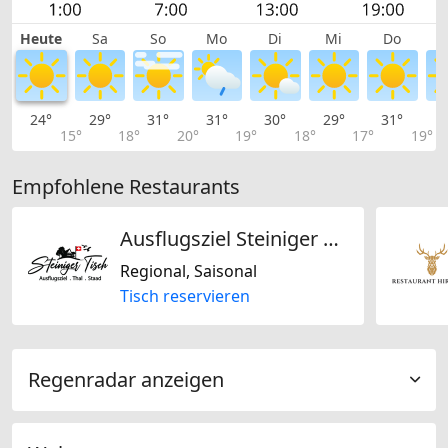
Heute
Sa
So
Mo
Di
Mi
Do
24°
29°
31°
31°
30°
29°
31°
3
15°
18°
20°
19°
18°
17°
19°
Empfohlene Restaurants
Ausflugsziel Steiniger Tisch
Regional, Saisonal
Tisch reservieren
Regenradar anzeigen