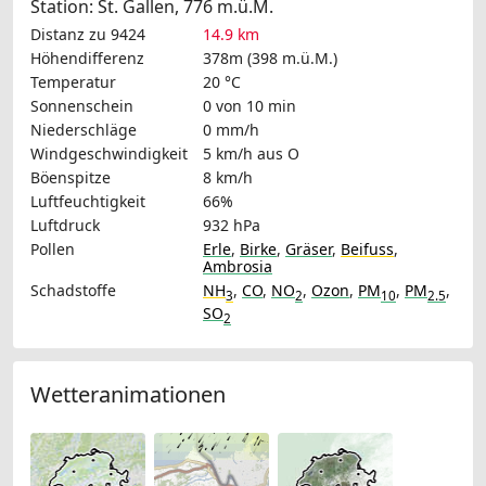
Station: St. Gallen, 776 m.ü.M.
Distanz zu 9424
14.9 km
Höhendifferenz
378m (398 m.ü.M.)
Temperatur
20 °C
Sonnenschein
0 von 10 min
Niederschläge
0 mm/h
Windgeschwindigkeit
5 km/h
aus O
Böenspitze
8 km/h
Luftfeuchtigkeit
66%
Luftdruck
932 hPa
Pollen
Erle
,
Birke
,
Gräser
,
Beifuss
,
Ambrosia
Schadstoffe
NH
,
CO
,
NO
,
Ozon
,
PM
,
PM
,
3
2
10
2.5
SO
2
Wetteranimationen