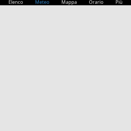
Elenco
Meteo
Mappa
Orario
Più
Accesso
Servizi
Tabella partenze
Tempo libero
Guida TV
Cinema
Ricerca Web
App