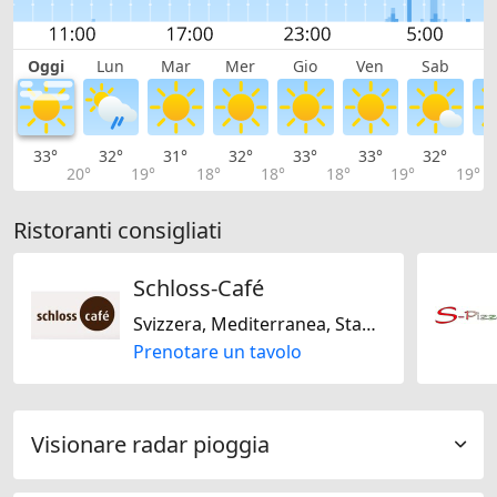
Oggi
Lun
Mar
Mer
Gio
Ven
Sab
D
33°
32°
31°
32°
33°
33°
32°
3
20°
19°
18°
18°
18°
19°
19°
Ristoranti consigliati
Schloss-Café
Svizzera, Mediterranea, Stagionale
Prenotare un tavolo
Visionare radar pioggia