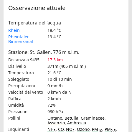
Osservazione attuale
Temperatura dell'acqua
Rhein
18.4 °C
Rheintaler
19.4 °C
Binnenkanal
Stazione: St. Gallen, 776 m s.l.m.
Distanza a 9435
17.3 km
Dislivello
371m (405 m s.l.m.)
Temperatura
21.6 °C
Soleggiato
10 di 10 min
Precipitazioni
0 mm/h
Velocità del vento
0 km/h
da N
Raffica
2 km/h
Umidità
72%
Pressione
930 hPa
Pollini
Ontano
,
Betulla
,
Graminacee
,
Assenzio
,
Ambrosia
Inquinanti
NH
,
CO
,
NO
,
Ozono
,
PM
,
PM
,
3
2
10
2.5