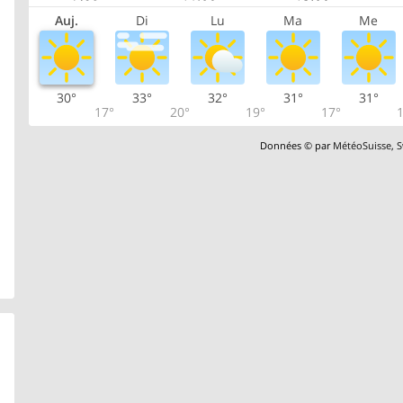
Auj.
Di
Lu
Ma
Me
30°
33°
32°
31°
31°
17°
20°
19°
17°
1
Données © par
MétéoSuisse
,
S