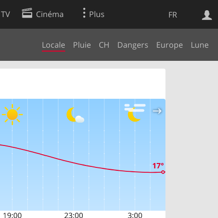
 TV
Cinéma
Plus
FR
Locale
Pluie
CH
Dangers
Europe
Lune
es
Web
Apps