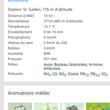
Binnenkanal
Station: St. Gallen, 776 m d'altitude
Distance à 9443
18 km
Dénivellation
371m (405 m d'altitude)
Température
15.7 °C
Ensoleillement
0 de 10 min
Précipitations
0 mm/h
Vitesse du vent
2 km/h
du SSE
Rafales
3 km/h
Humidité
84%
Pression
931 hPa
Pollen
Aune
,
Bouleau
,
Graminées
,
Armoise
,
Ambroisie
Polluants
NH
,
CO
,
NO
,
Ozone
,
PM
,
PM
,
SO
3
2
10
2.5
2
Animations météo