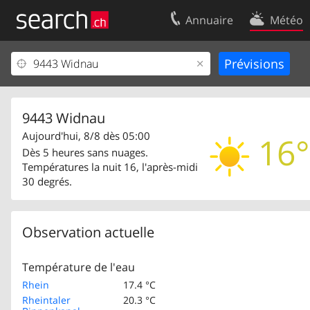
Annuaire
Météo
Votre inscription
Contact
Centre clients
Conditions d’
Mentions Légales
Protection 
9443 Widnau
Aujourd'hui, 8/8 dès 05:00
16°
Dès 5 heures sans nuages.
Températures la nuit 16, l'après-midi
30 degrés.
Observation actuelle
Température de l'eau
Rhein
17.4 °C
Rheintaler
20.3 °C