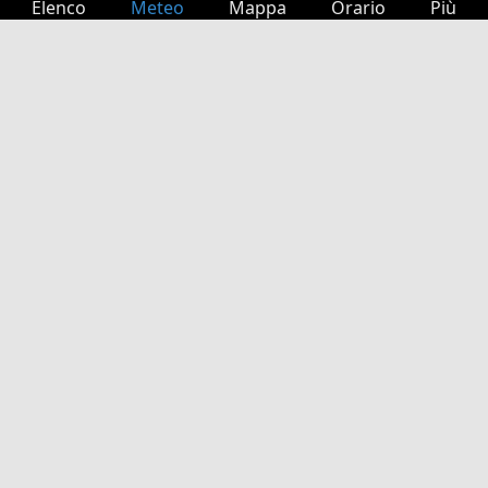
Elenco
Meteo
Mappa
Orario
Più
Accesso
Servizi
Tabella partenze
Tempo libero
Guida TV
Cinema
Ricerca Web
App