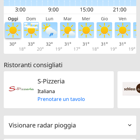
Oggi
Dom
Lun
Mar
Mer
Gio
Ven
S
30°
33°
32°
31°
31°
31°
31°
3
18°
20°
19°
17°
18°
19°
19°
Ristoranti consigliati
S-Pizzeria
Italiana
Prenotare un tavolo
Visionare radar pioggia