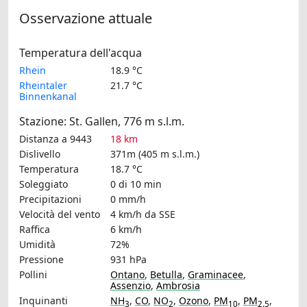
Osservazione attuale
Temperatura dell'acqua
Rhein
18.9 °C
Rheintaler
21.7 °C
Binnenkanal
Stazione: St. Gallen, 776 m s.l.m.
Distanza a 9443
18 km
Dislivello
371m (405 m s.l.m.)
Temperatura
18.7 °C
Soleggiato
0 di 10 min
Precipitazioni
0 mm/h
Velocità del vento
4 km/h
da SSE
Raffica
6 km/h
Umidità
72%
Pressione
931 hPa
Pollini
Ontano
,
Betulla
,
Graminacee
,
Assenzio
,
Ambrosia
Inquinanti
NH
,
CO
,
NO
,
Ozono
,
PM
,
PM
,
3
2
10
2.5