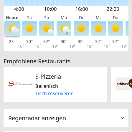
Heute
Sa
So
Mo
Di
Mi
Do
27°
30°
32°
30°
32°
32°
32°
3
16°
18°
19°
19°
18°
19°
19°
Empfohlene Restaurants
S-Pizzeria
Italienisch
Tisch reservieren
Regenradar anzeigen