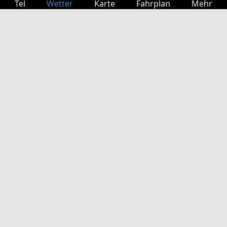
Tel
Wetter
Karte
Fahrplan
Mehr
Anmelden
Dienste
Abfahrtstabelle
Freizeit
TV-Programm
Kinoprogramm
Websuche
App