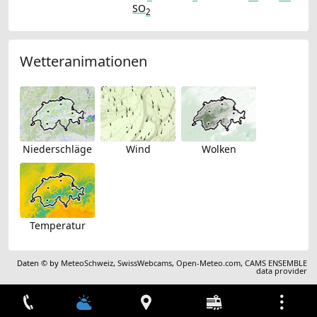
SO
2
Wetteranimationen
Niederschläge
Wind
Wolken
Temperatur
Daten © by
MeteoSchweiz
,
SwissWebcams
,
Open-Meteo.com
,
CAMS ENSEMBLE
data provider