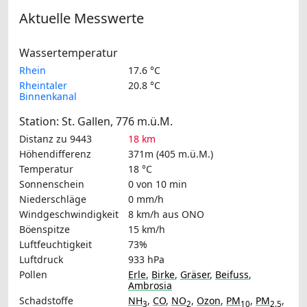
Aktuelle Messwerte
Wassertemperatur
Rhein
17.6 °C
Rheintaler
20.8 °C
Binnenkanal
Station: St. Gallen, 776 m.ü.M.
Distanz zu 9443
18 km
Höhendifferenz
371m (405 m.ü.M.)
Temperatur
18 °C
Sonnenschein
0 von 10 min
Niederschläge
0 mm/h
Windgeschwindigkeit
8 km/h
aus ONO
Böenspitze
15 km/h
Luftfeuchtigkeit
73%
Luftdruck
933 hPa
Pollen
Erle
,
Birke
,
Gräser
,
Beifuss
,
Ambrosia
Schadstoffe
NH
,
CO
,
NO
,
Ozon
,
PM
,
PM
,
3
2
10
2.5