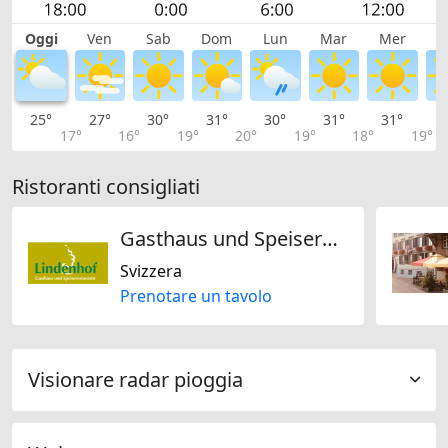
Oggi
Ven
Sab
Dom
Lun
Mar
Mer
G
25°
27°
30°
31°
30°
31°
31°
3
17°
16°
19°
20°
19°
18°
19°
Ristoranti consigliati
Gasthaus und Speiserestaurant Lindenhof
Svizzera
Prenotare un tavolo
Visionare radar pioggia