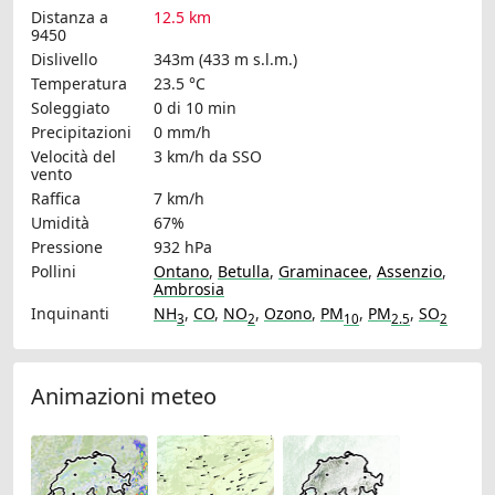
Distanza a
12.5 km
9450
Dislivello
343m (433 m s.l.m.)
Temperatura
23.5 °C
Soleggiato
0 di 10 min
Precipitazioni
0 mm/h
Velocità del
3 km/h
da SSO
vento
Raffica
7 km/h
Umidità
67%
Pressione
932 hPa
Pollini
Ontano
,
Betulla
,
Graminacee
,
Assenzio
,
Ambrosia
Inquinanti
NH
,
CO
,
NO
,
Ozono
,
PM
,
PM
,
SO
3
2
10
2.5
2
Animazioni meteo