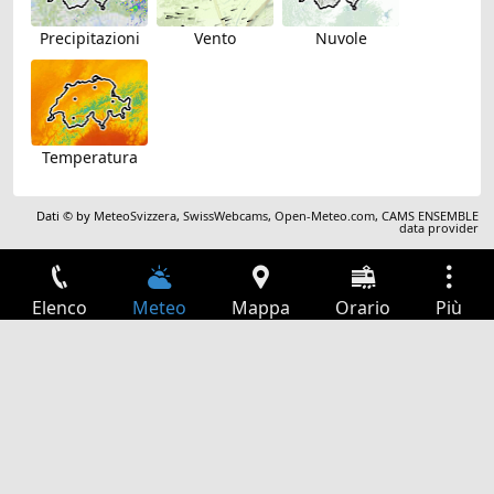
Precipitazioni
Vento
Nuvole
Temperatura
Dati © by
MeteoSvizzera
,
SwissWebcams
,
Open-Meteo.com
,
CAMS ENSEMBLE
data provider
Elenco
Meteo
Mappa
Orario
Più
Accesso
Servizi
Tabella partenze