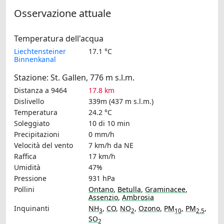
Osservazione attuale
Temperatura dell'acqua
Liechtensteiner
17.1 °C
Binnenkanal
Stazione: St. Gallen, 776 m s.l.m.
Distanza a 9464
17.8 km
Dislivello
339m (437 m s.l.m.)
Temperatura
24.2 °C
Soleggiato
10 di 10 min
Precipitazioni
0 mm/h
Velocità del vento
7 km/h
da NE
Raffica
17 km/h
Umidità
47%
Pressione
931 hPa
Pollini
Ontano
,
Betulla
,
Graminacee
,
Assenzio
,
Ambrosia
Inquinanti
NH
,
CO
,
NO
,
Ozono
,
PM
,
PM
,
3
2
10
2.5
SO
2