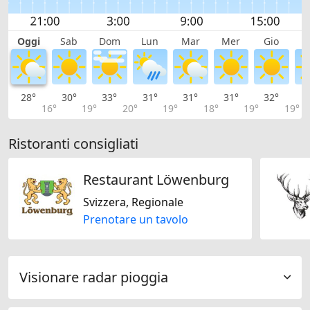
Oggi
Sab
Dom
Lun
Mar
Mer
Gio
V
28°
30°
33°
31°
31°
31°
32°
3
16°
19°
20°
19°
18°
19°
19°
Ristoranti consigliati
Restaurant Löwenburg
Svizzera, Regionale
Prenotare un tavolo
Visionare radar pioggia