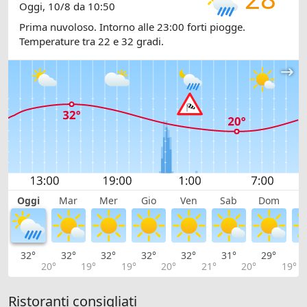
Oggi, 10/8 da 10:50
Prima nuvoloso. Intorno alle 23:00 forti piogge.
Temperature tra 22 e 32 gradi.
Oggi
Mar
Mer
Gio
Ven
Sab
Dom
L
32°
32°
32°
32°
32°
31°
29°
2
20°
19°
19°
20°
21°
20°
19°
Ristoranti consigliati