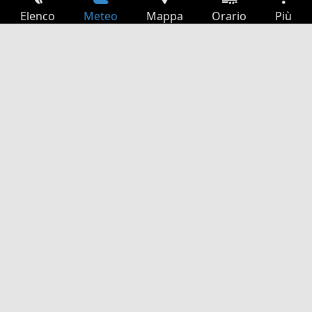
Elenco
Meteo
Mappa
Orario
Più
Accesso
Servizi
Tabella partenze
Tempo libero
Guida TV
Cinema
Ricerca Web
App