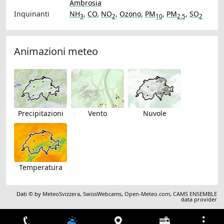
Ambrosia
Inquinanti
NH
,
CO
,
NO
,
Ozono
,
PM
,
PM
,
SO
3
2
10
2.5
2
Animazioni meteo
Precipitazioni
Vento
Nuvole
Temperatura
Dati © by
MeteoSvizzera
,
SwissWebcams
,
Open-Meteo.com
,
CAMS ENSEMBLE
data provider