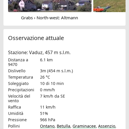
Grabs › North-west: Altmann
Osservazione attuale
Stazione: Vaduz, 457 m s.l.m.
Distanza a
6.1 km
9470
Dislivello
3m (454 m s.l.m.)
Temperatura
26 °C
Soleggiato
10 di 10 min
Precipitazioni
0 mm/h
Velocità del
7 km/h
da SE
vento
Raffica
11 km/h
Umidità
51%
Pressione
966 hPa
Pollini
Ontano
,
Betulla
,
Graminacee
,
Assenzio
,