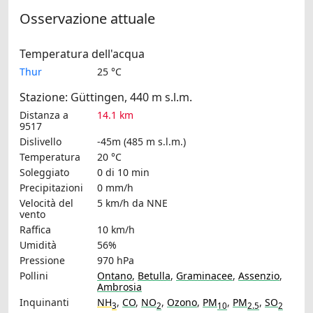
Osservazione attuale
Temperatura dell'acqua
Thur
25 °C
Stazione: Güttingen, 440 m s.l.m.
Distanza a
14.1 km
9517
Dislivello
-45m (485 m s.l.m.)
Temperatura
20 °C
Soleggiato
0 di 10 min
Precipitazioni
0 mm/h
Velocità del
5 km/h
da NNE
vento
Raffica
10 km/h
Umidità
56%
Pressione
970 hPa
Pollini
Ontano
,
Betulla
,
Graminacee
,
Assenzio
,
Ambrosia
Inquinanti
NH
,
CO
,
NO
,
Ozono
,
PM
,
PM
,
SO
3
2
10
2.5
2