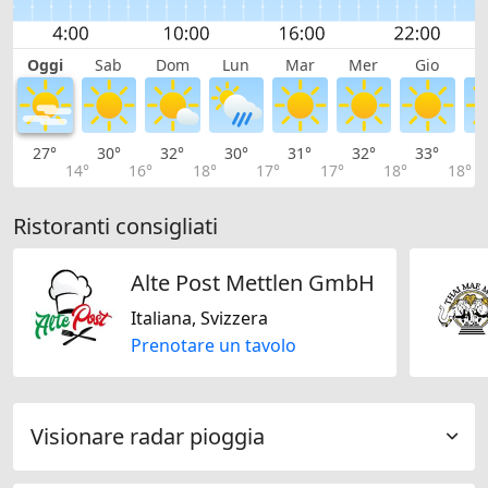
Oggi
Sab
Dom
Lun
Mar
Mer
Gio
V
27°
30°
32°
30°
31°
32°
33°
3
14°
16°
18°
17°
17°
18°
18°
Ristoranti consigliati
Alte Post Mettlen GmbH
Italiana, Svizzera
Prenotare un tavolo
Visionare radar pioggia