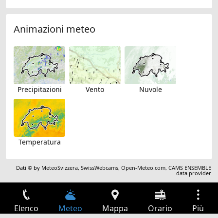
Animazioni meteo
Precipitazioni
Vento
Nuvole
Temperatura
Dati © by
MeteoSvizzera
,
SwissWebcams
,
Open-Meteo.com
,
CAMS ENSEMBLE
data provider
Elenco
Meteo
Mappa
Orario
Più