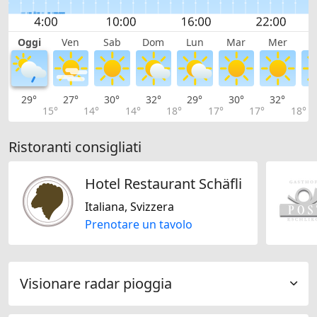
Oggi
Ven
Sab
Dom
Lun
Mar
Mer
G
29°
27°
30°
32°
29°
30°
32°
3
15°
14°
14°
18°
17°
17°
18°
Ristoranti consigliati
Hotel Restaurant Schäfli
Italiana, Svizzera
Prenotare un tavolo
Visionare radar pioggia