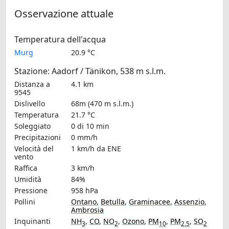
Osservazione attuale
Temperatura dell'acqua
Murg
20.9 °C
Stazione: Aadorf / Tänikon, 538 m s.l.m.
Distanza a
4.1 km
9545
Dislivello
68m (470 m s.l.m.)
Temperatura
21.7 °C
Soleggiato
0 di 10 min
Precipitazioni
0 mm/h
Velocità del
1 km/h
da ENE
vento
Raffica
3 km/h
Umidità
84%
Pressione
958 hPa
Pollini
Ontano
,
Betulla
,
Graminacee
,
Assenzio
,
Ambrosia
Inquinanti
NH
,
CO
,
NO
,
Ozono
,
PM
,
PM
,
SO
3
2
10
2.5
2