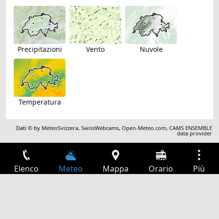
Precipitazioni
Vento
Nuvole
Temperatura
Dati © by
MeteoSvizzera
,
SwissWebcams
,
Open-Meteo.com
,
CAMS ENSEMBLE
data provider
Elenco
Meteo
Mappa
Orario
Più
Accesso
Servizi