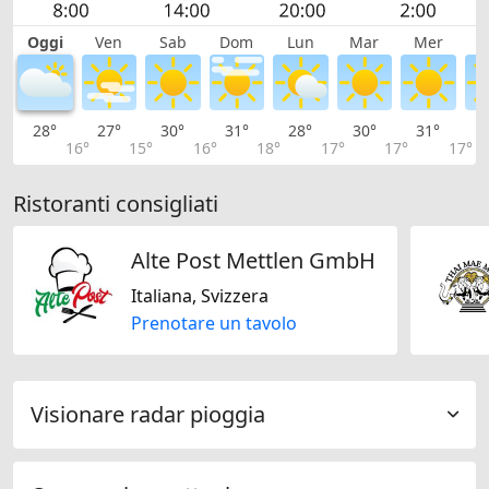
Oggi
Ven
Sab
Dom
Lun
Mar
Mer
G
28°
27°
30°
31°
28°
30°
31°
3
16°
15°
16°
18°
17°
17°
17°
Ristoranti consigliati
Alte Post Mettlen GmbH
Italiana, Svizzera
Prenotare un tavolo
Visionare radar pioggia