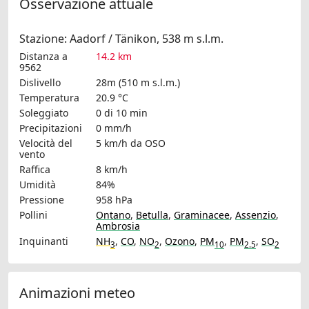
Osservazione attuale
Stazione: Aadorf / Tänikon, 538 m s.l.m.
Distanza a
14.2 km
9562
Dislivello
28m (510 m s.l.m.)
Temperatura
20.9 °C
Soleggiato
0 di 10 min
Precipitazioni
0 mm/h
Velocità del
5 km/h
da OSO
vento
Raffica
8 km/h
Umidità
84%
Pressione
958 hPa
Pollini
Ontano
,
Betulla
,
Graminacee
,
Assenzio
,
Ambrosia
Inquinanti
NH
,
CO
,
NO
,
Ozono
,
PM
,
PM
,
SO
3
2
10
2.5
2
Animazioni meteo