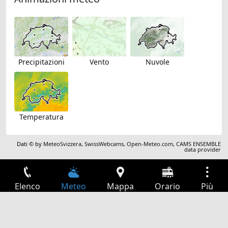
Precipitazioni
Vento
Nuvole
Temperatura
Dati © by
MeteoSvizzera
,
SwissWebcams
,
Open-Meteo.com
,
CAMS ENSEMBLE
data provider
Elenco
Meteo
Mappa
Orario
Più
Accesso