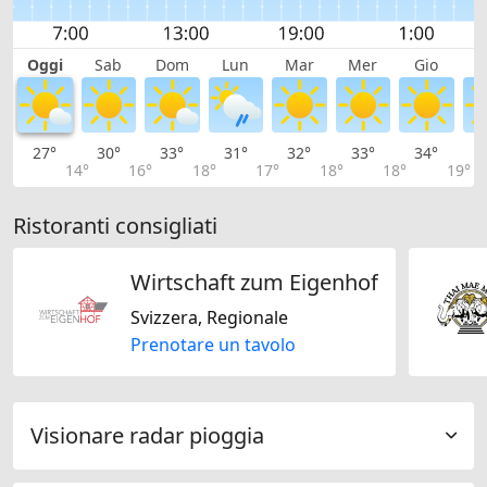
Oggi
Sab
Dom
Lun
Mar
Mer
Gio
V
27°
30°
33°
31°
32°
33°
34°
3
14°
16°
18°
17°
18°
18°
19°
Ristoranti consigliati
Wirtschaft zum Eigenhof
Svizzera, Regionale
Prenotare un tavolo
Visionare radar pioggia