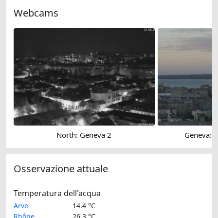
Webcams
North: Geneva 2
Geneva: 
Osservazione attuale
Temperatura dell'acqua
Arve
14.4 °C
Rhône
26.3 °C