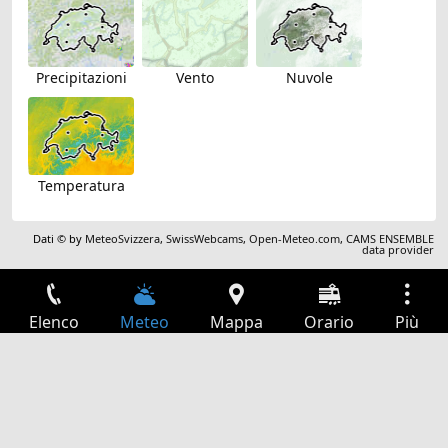
Precipitazioni
Vento
Nuvole
Temperatura
Dati © by
MeteoSvizzera
,
SwissWebcams
,
Open-Meteo.com
,
CAMS ENSEMBLE
data provider
Elenco
Meteo
Mappa
Orario
Più
Accesso
Servizi