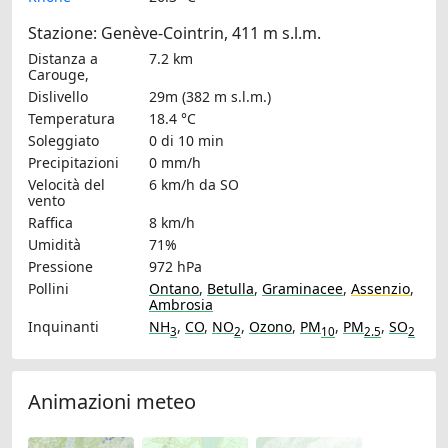
Stazione: Genève-Cointrin, 411 m s.l.m.
Distanza a
7.2 km
Carouge,
Dislivello
29m (382 m s.l.m.)
Temperatura
18.4 °C
Soleggiato
0 di 10 min
Precipitazioni
0 mm/h
Velocità del
6 km/h
da SO
vento
Raffica
8 km/h
Umidità
71%
Pressione
972 hPa
Pollini
Ontano
,
Betulla
,
Graminacee
,
Assenzio
,
Ambrosia
Inquinanti
NH
,
CO
,
NO
,
Ozono
,
PM
,
PM
,
SO
3
2
10
2.5
2
Animazioni meteo