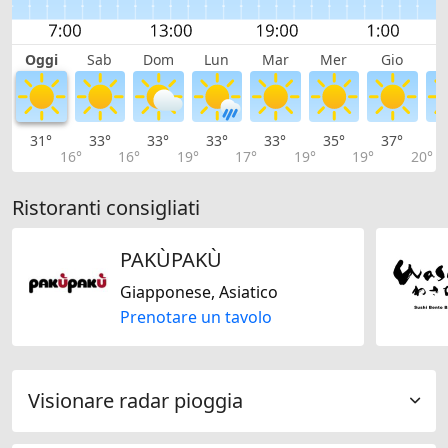
Oggi
Sab
Dom
Lun
Mar
Mer
Gio
V
31°
33°
33°
33°
33°
35°
37°
3
16°
16°
19°
17°
19°
19°
20°
Ristoranti consigliati
PAKÙPAKÙ
Giapponese, Asiatico
Prenotare un tavolo
Visionare radar pioggia