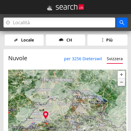
Locale
CH
Più
Nuvole
per 3256 Dieterswil
Svizzera
+
−