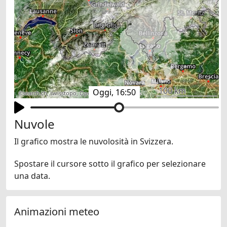
100 km
Oggi, 16:50
©
search.ch
,
swisstopo
,
OpenStreetMap
,
others
Nuvole
Il grafico mostra le nuvolosità in Svizzera.
Spostare il cursore sotto il grafico per selezionare
una data.
Animazioni meteo