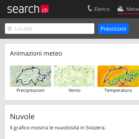
Elenco
Mete
Il vostro profolio
Contatti
Area clienti
Condizioni d’u
Informazioni Legali
Protezione dei
Animazioni meteo
Precipitazioni
Vento
Temperatura
Nuvole
Il grafico mostra le nuvolosità in Svizzera.