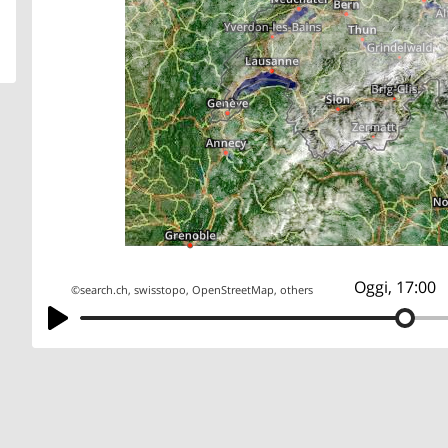
Oggi, 17:00
©
search.ch
,
swisstopo
,
OpenStreetMap
,
others