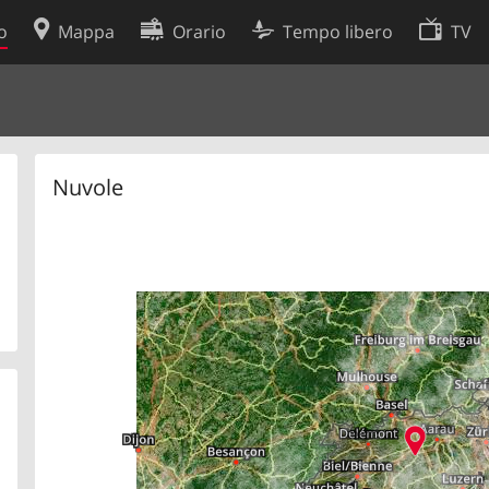
o
Mappa
Orario
Tempo libero
TV
Politica sui cookie
so
Preferenze cookie
 dati
Sviluppatori
Nuvole