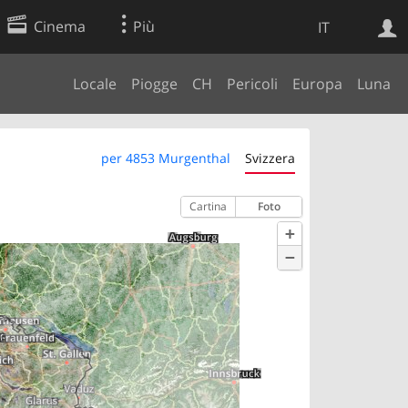
Cinema
Più
IT
Locale
Piogge
CH
Pericoli
Europa
Luna
Ricerca Web
Applicazione
per 4853 Murgenthal
Svizzera
Cartina
Foto
+
−