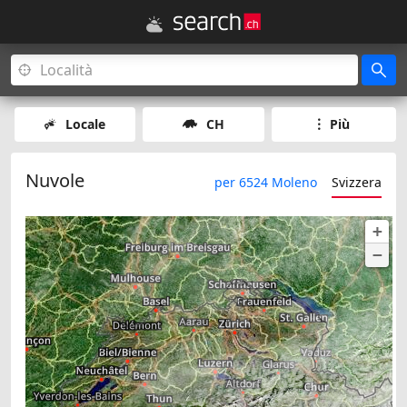
Locale
CH
Più
Nuvole
per 6524 Moleno
Svizzera
+
−