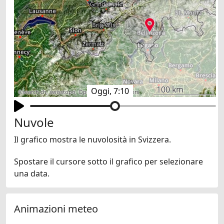
100 km
Oggi, 7:10
©
search.ch
,
swisstopo
,
OpenStreetMap
,
others
Nuvole
Il grafico mostra le nuvolosità in Svizzera.
Spostare il cursore sotto il grafico per selezionare
una data.
Animazioni meteo