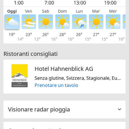
Oggi
Ven
Sab
Dom
Lun
Mar
Mer
G
19°
23°
26°
28°
26°
27°
27°
2
14°
13°
16°
16°
15°
15°
16°
Ristoranti consigliati
Hotel Hahnenblick AG
Senza glutine, Svizzera, Stagionale, Europeo
Prenotare un tavolo
Visionare radar pioggia