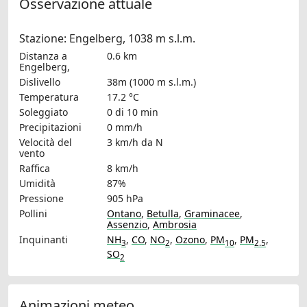
Osservazione attuale
Stazione: Engelberg, 1038 m s.l.m.
Distanza a
0.6 km
Engelberg,
Dislivello
38m (1000 m s.l.m.)
Temperatura
17.2 °C
Soleggiato
0 di 10 min
Precipitazioni
0 mm/h
Velocità del
3 km/h
da N
vento
Raffica
8 km/h
Umidità
87%
Pressione
905 hPa
Pollini
Ontano
,
Betulla
,
Graminacee
,
Assenzio
,
Ambrosia
Inquinanti
NH
,
CO
,
NO
,
Ozono
,
PM
,
PM
,
3
2
10
2.5
SO
2
Animazioni meteo