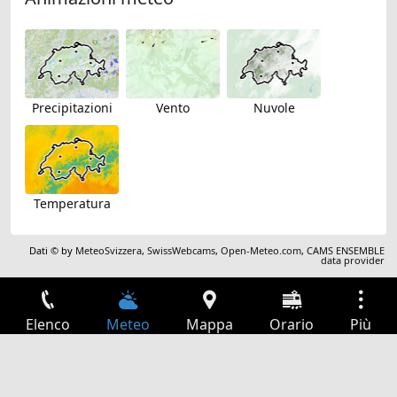
Precipitazioni
Vento
Nuvole
Temperatura
Dati © by
MeteoSvizzera
,
SwissWebcams
,
Open-Meteo.com
,
CAMS ENSEMBLE
data provider
Elenco
Meteo
Mappa
Orario
Più
Accesso