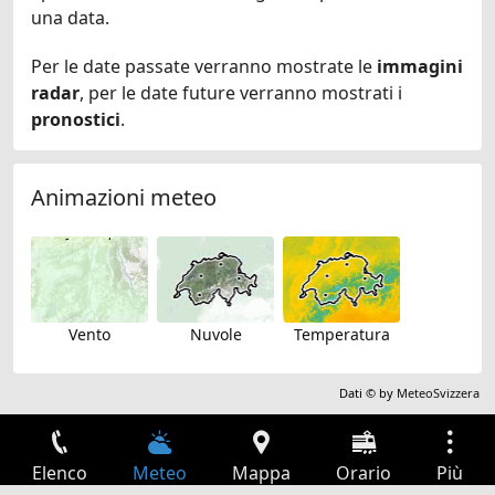
una data.
Per le date passate verranno mostrate le
immagini
radar
, per le date future verranno mostrati i
pronostici
.
Animazioni meteo
Vento
Nuvole
Temperatura
Dati © by
MeteoSvizzera
Elenco
Meteo
Mappa
Orario
Più