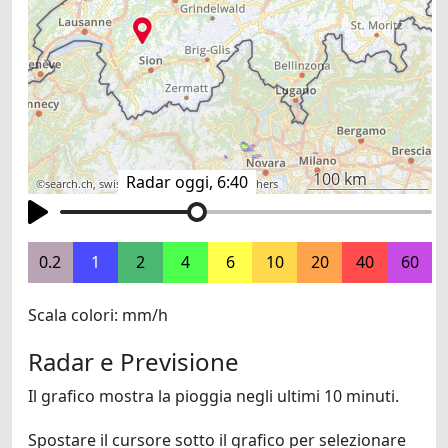
100 km
Radar oggi, 6:40
©
search.ch
,
swisstopo
,
OpenStreetMap
,
others
0.2
1
2
4
6
10
20
40
60
Scala colori: mm/h
Radar e Previsione
Il grafico mostra la pioggia negli ultimi 10 minuti.
Spostare il cursore sotto il grafico per selezionare