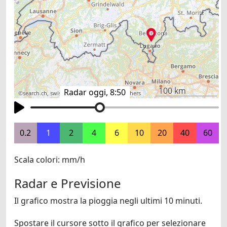
100 km
Radar oggi, 8:50
©
search.ch
,
swisstopo
,
OpenStreetMap
,
others
0.2
1
2
4
6
10
20
40
60
Scala colori: mm/h
Radar e Previsione
Il grafico mostra la pioggia negli ultimi 10 minuti.
Spostare il cursore sotto il grafico per selezionare