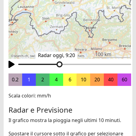
100 km
Radar oggi, 9:20
©
search.ch
,
swisstopo
,
OpenStreetMap
,
others
0.2
1
2
4
6
10
20
40
60
Scala colori: mm/h
Radar e Previsione
Il grafico mostra la pioggia negli ultimi 10 minuti.
Spostare il cursore sotto il grafico per selezionare