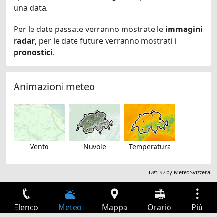
una data.
Per le date passate verranno mostrate le
immagini
radar
, per le date future verranno mostrati i
pronostici
.
Animazioni meteo
Vento
Nuvole
Temperatura
Dati © by
MeteoSvizzera
Elenco
Meteo
Mappa
Orario
Più