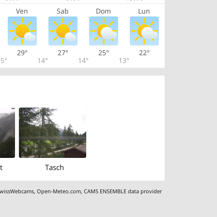
Ven
Sab
Dom
Lun
29°
27°
25°
22°
5°
14°
14°
13°
t
Tasch
wissWebcams
,
Open-Meteo.com
,
CAMS ENSEMBLE data provider