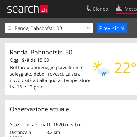
Elenco
Mete
Il vostro profolio
Contatti
Area clienti
Condizioni d’u
Informazioni Legali
Protezione dei
Randa, Bahnhofstr. 30
Oggi, 9/8 da 15:00
22°
Nel tardo pomeriggio parzialmente
soleggiato, deboli rovesci. La sera
nuvolosità ad alta quota. Temperature
tra 16 e 22 gradi.
Osservazione attuale
Stazione: Zermatt, 1620 m s.l.m.
Distanza a
8.2 km