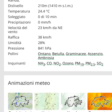
Randa,
Dislivello
210m (1410 m s.l.m.)
Temperatura
24.4 °C
Soleggiato
0 di 10 min
Precipitazioni
0 mm/h
Velocità del
23 km/h
da NE
vento
Raffica
38 km/h
Umidità
28%
Pressione
841 hPa
Pollini
Ontano
,
Betulla
,
Graminacee
,
Assenzio
,
Ambrosia
Inquinanti
NH
,
CO
,
NO
,
Ozono
,
PM
,
PM
,
SO
3
2
10
2.5
2
Animazioni meteo