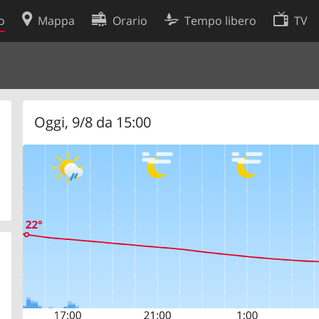
o
Mappa
Orario
Tempo libero
TV
Politica sui cookie
so
Preferenze cookie
 dati
Sviluppatori
Oggi, 9/8 da 15:00