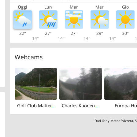
Oggi
Lun
Mar
Mer
Gio
22°
27°
27°
29°
30°
14°
14°
14°
14°
1
Webcams
Golf Club Matterhorn
Charles Kuonen Suspension Bridge
Europa Hu
Dati © by
MeteoSvizzera
,
S