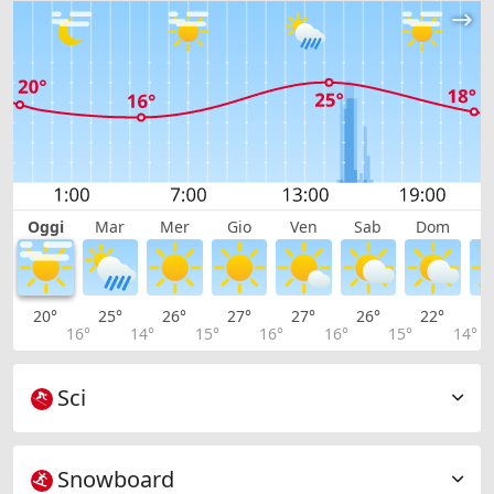
Oggi
Mar
Mer
Gio
Ven
Sab
Dom
L
20°
25°
26°
27°
27°
26°
22°
2
16°
14°
15°
16°
16°
15°
14°
Sci
Snowboard