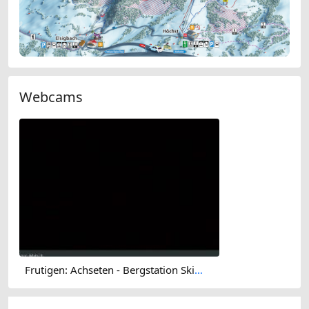
Webcams
Frutigen: Achseten - Bergstation Skilift Höchst-Metsch, Elsighütte