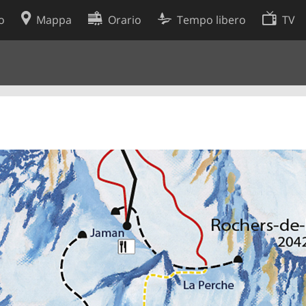
o
Mappa
Orario
Tempo libero
TV
Politica sui cookie
so
Preferenze cookie
 dati
Sviluppatori