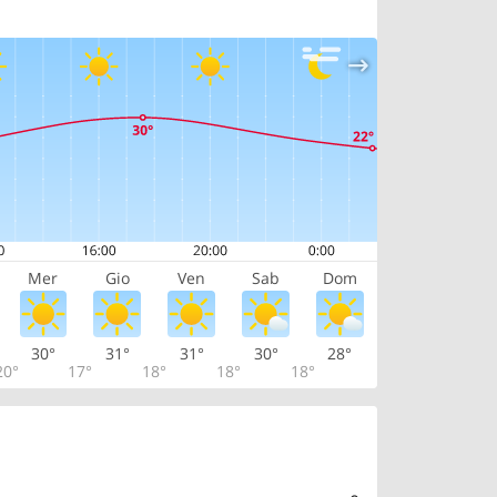
Mer
Gio
Ven
Sab
Dom
30°
31°
31°
30°
28°
20°
17°
18°
18°
18°