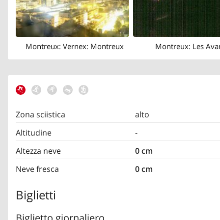
Montreux: Vernex: Montreux
Montreux: Les Ava
Zona sciistica
alto
Altitudine
-
Altezza neve
0 cm
Neve fresca
0 cm
Biglietti
Biglietto giornaliero