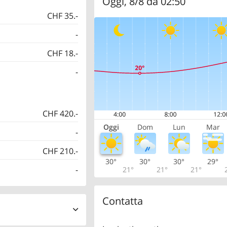
Oggi, 8/8 da 02:50
CHF 35.-
-
CHF 18.-
-
CHF 420.-
Oggi
Dom
Lun
Mar
-
CHF 210.-
30°
30°
30°
29°
-
21°
21°
21°
Contatta