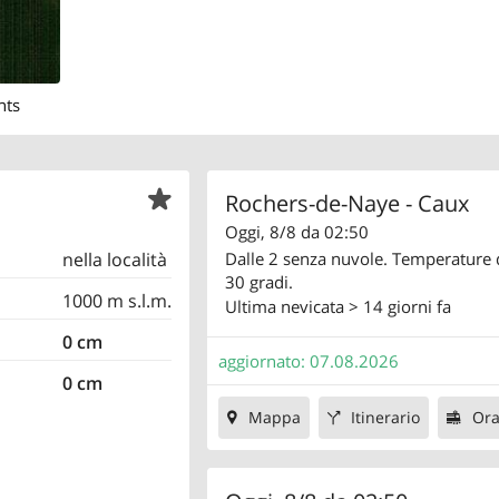
nts
Rochers-de-Naye - Caux
Oggi, 8/8 da 02:50
Dalle 2 senza nuvole. Temperature 
nella località
30 gradi.
1000 m s.l.m.
Ultima nevicata
> 14 giorni fa
0 cm
aggiornato: 07.08.2026
0 cm
Mappa
Itinerario
Ora