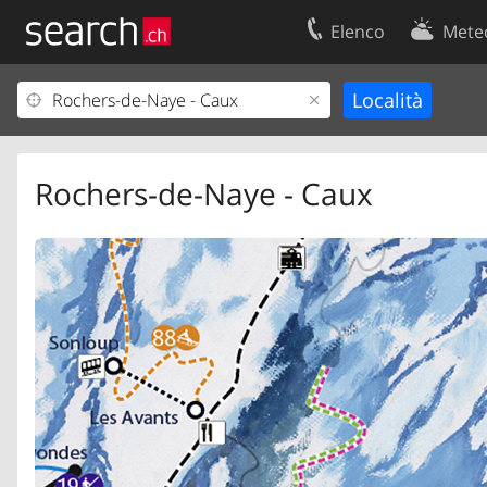
Elenco
Mete
Il vostro profolio
Contatti
Area clienti
Condizioni d’u
Informazioni Legali
Protezione dei
Rochers-de-Naye - Caux