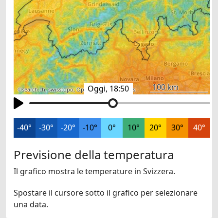
100 km
Oggi, 18:50
©
search.ch
,
swisstopo
,
OpenStreetMap
,
others
-40°
-30°
-20°
-10°
0°
10°
20°
30°
40°
Previsione della temperatura
Il grafico mostra le temperature in Svizzera.
Spostare il cursore sotto il grafico per selezionare
una data.