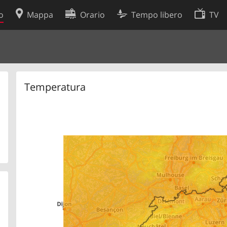
o
Mappa
Orario
Tempo libero
TV
Politica sui cookie
so
Preferenze cookie
 dati
Sviluppatori
Temperatura