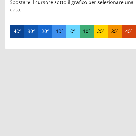
Spostare il cursore sotto il grafico per selezionare una
data.
-40°
-30°
-20°
-10°
0°
10°
20°
30°
40°