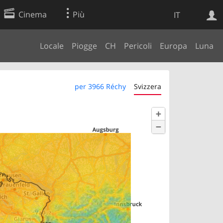
Cinema
Più
IT
Locale
Piogge
CH
Pericoli
Europa
Luna
Ricerca Web
Applicazione
per 3966 Réchy
Svizzera
+
−