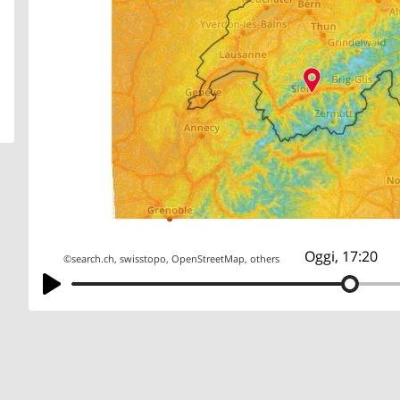
Oggi, 17:20
©
search.ch
,
swisstopo
,
OpenStreetMap
,
others