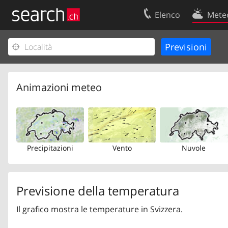
Elenco
Mete
Il vostro profolio
Contatti
Area clienti
Condizioni d’u
Informazioni Legali
Protezione dei
Animazioni meteo
Precipitazioni
Vento
Nuvole
Previsione della temperatura
Il grafico mostra le temperature in Svizzera.