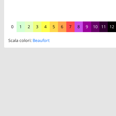
0
1
2
3
4
5
6
7
8
9
10
11
12
Scala colori:
Beaufort