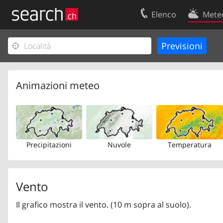
Elenco
Mete
Il vostro profolio
Contatti
Area clienti
Condizioni d’u
Informazioni Legali
Protezione dei
Animazioni meteo
Precipitazioni
Nuvole
Temperatura
Vento
Il grafico mostra il vento. (10 m sopra al suolo).