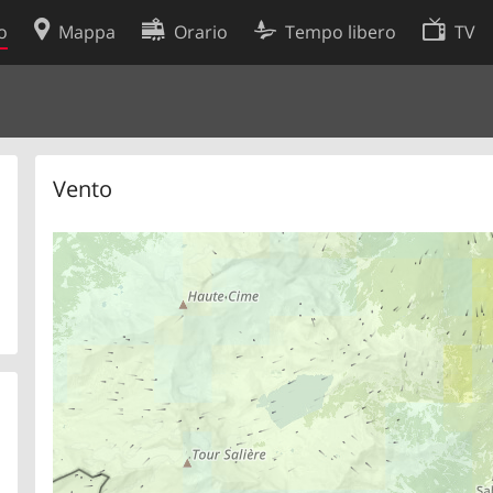
o
Mappa
Orario
Tempo libero
TV
Politica sui cookie
so
Preferenze cookie
 dati
Sviluppatori
Vento