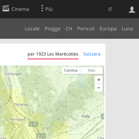
Cinema
Più
IT
Locale
Piogge
CH
Pericoli
Europa
Luna
Ricerca Web
Applicazione
per 1923 Les Marécottes
Svizzera
Cartina
Foto
+
−