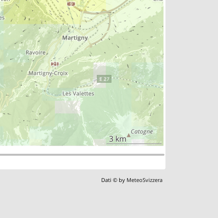
3 km
Dati © by
MeteoSvizzera