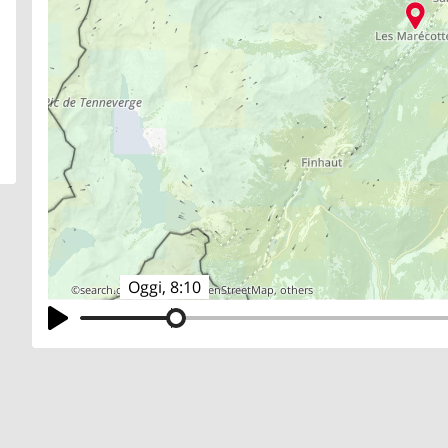
Oggi, 8:10
©
search.ch
,
swisstopo
,
OpenStreetMap
,
others