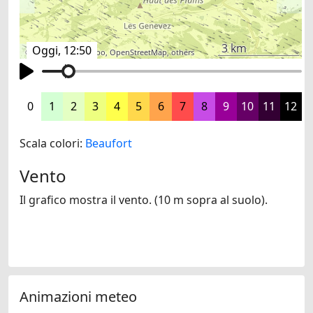
3 km
Oggi, 12:50
©
search.ch
,
swisstopo
,
OpenStreetMap
,
others
0
1
2
3
4
5
6
7
8
9
10
11
12
Scala colori:
Beaufort
Vento
Il grafico mostra il vento. (10 m sopra al suolo).
Animazioni meteo