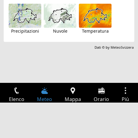
Precipitazioni
Nuvole
Temperatura
Dati © by
MeteoSvizzera
Elenco
Meteo
Mappa
Orario
Più
Accesso
Servizi