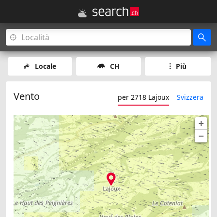
Locale
CH
Più
Vento
per 2718 Lajoux
Svizzera
+
−