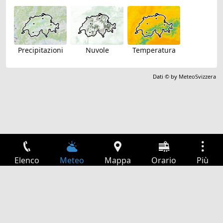
Precipitazioni
Nuvole
Temperatura
Dati © by
MeteoSvizzera
Elenco
Meteo
Mappa
Orario
Più
Accesso
Servizi