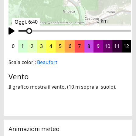
3 km
Oggi, 6:40
©
search.ch
,
swisstopo
,
OpenStreetMap
,
others
0
1
2
3
4
5
6
7
8
9
10
11
12
Scala colori:
Beaufort
Vento
Il grafico mostra il vento. (10 m sopra al suolo).
Animazioni meteo