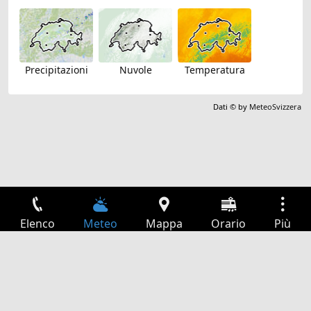
Precipitazioni
Nuvole
Temperatura
Dati © by
MeteoSvizzera
Elenco
Meteo
Mappa
Orario
Più
Accesso
Servizi