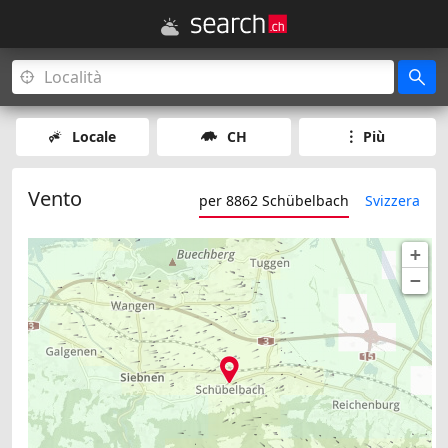
Locale
CH
Più
Vento
per 8862 Schübelbach
Svizzera
+
−