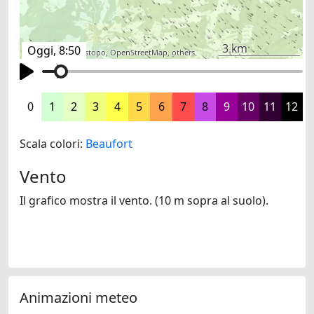
3 km
Oggi, 8:50
©
search.ch
,
swisstopo
,
OpenStreetMap
,
others
0
1
2
3
4
5
6
7
8
9
10
11
12
Scala colori:
Beaufort
Vento
Il grafico mostra il vento. (10 m sopra al suolo).
Animazioni meteo