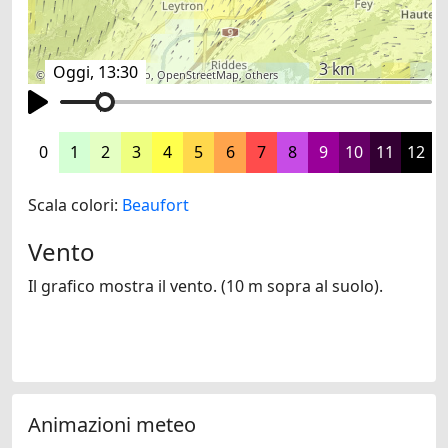
3 km
Oggi, 13:30
©
search.ch
,
swisstopo
,
OpenStreetMap
,
others
0
1
2
3
4
5
6
7
8
9
10
11
12
Scala colori:
Beaufort
Vento
Il grafico mostra il vento. (10 m sopra al suolo).
Animazioni meteo