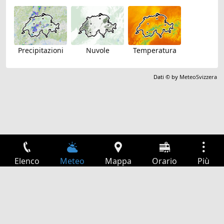
Precipitazioni
Nuvole
Temperatura
Dati © by
MeteoSvizzera
Elenco
Meteo
Mappa
Orario
Più
Accesso
Servizi