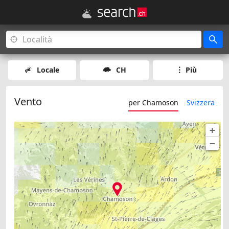
Locale
CH
Più
Vento
per Chamoson
Svizzera
+
−