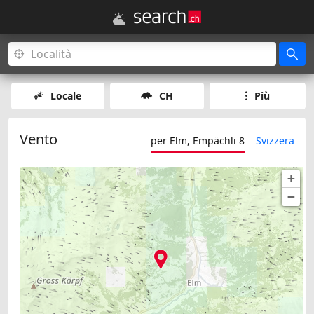
Locale
CH
Più
Vento
per Elm, Empächli 8
Svizzera
+
−