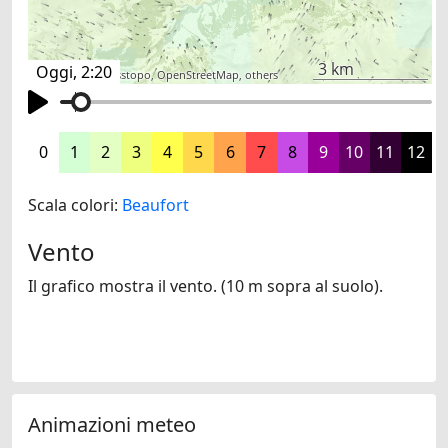
3 km
Oggi, 2:20
©
search.ch
,
swisstopo
,
OpenStreetMap
,
others
0
1
2
3
4
5
6
7
8
9
10
11
12
Scala colori:
Beaufort
Vento
Il grafico mostra il vento. (10 m sopra al suolo).
Animazioni meteo