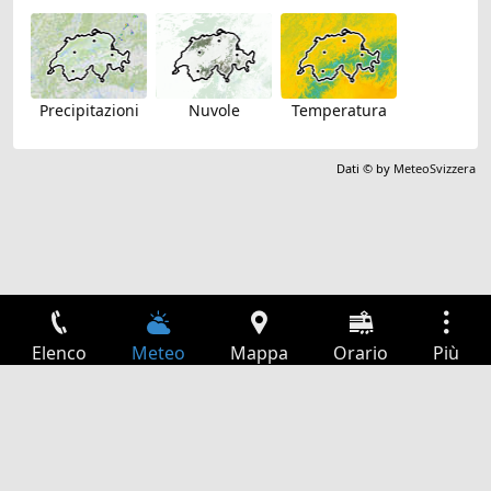
Precipitazioni
Nuvole
Temperatura
Dati © by
MeteoSvizzera
Elenco
Meteo
Mappa
Orario
Più
Accesso
Servizi