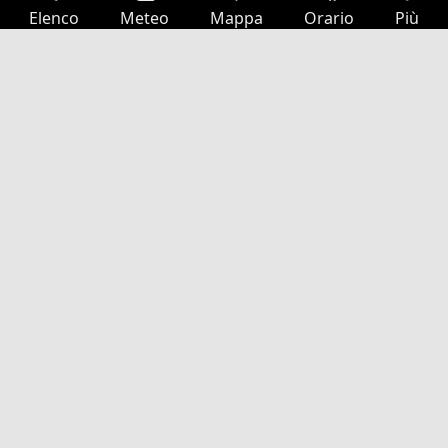
Elenco
Meteo
Mappa
Orario
Più
Accesso
Servizi
Tabella partenze
Tempo libero
Guida TV
Cinema
Ricerca Web
App