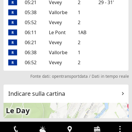
05:21
Vevey
2
29 - 31'
R
05:38
Vallorbe
1
R
05:52
Vevey
2
R
06:11
Le Pont
1AB
R
06:21
Vevey
2
R
06:38
Vallorbe
1
R
06:52
Vevey
2
R
Fonte dati:
opentransportdata
/
Dati in tempo reale
Indicare sulla cartina
Le Day