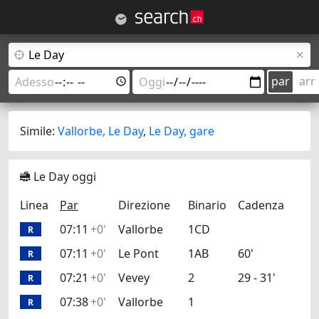
par
arr
Simile:
Vallorbe, Le Day
,
Le Day, gare
Le Day oggi
Linea
Par
Direzione
Binario
Cadenza
07:11
+0'
Vallorbe
1CD
R
07:11
+0'
Le Pont
1AB
60'
R
07:21
+0'
Vevey
2
29 - 31'
R
07:38
+0'
Vallorbe
1
R