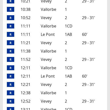
10:21
Vevey
2
29 - 31'
R
10:38
Vallorbe
1
R
10:52
Vevey
2
29 - 31'
R
11:11
Vallorbe
1CD
R
11:11
Le Pont
1AB
60'
R
11:21
Vevey
2
29 - 31'
R
11:38
Vallorbe
1
R
11:52
Vevey
2
29 - 31'
R
12:11
Vallorbe
1CD
R
12:11
Le Pont
1AB
60'
R
12:21
Vevey
2
29 - 31'
R
12:38
Vallorbe
1
R
12:52
Vevey
2
29 - 31'
R
13:11
Vallorbe
1CD
R