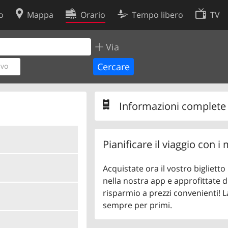
o
Mappa
Orario
Tempo libero
TV
Via
Politica sui cookie
so
Preferenze cookie
ivo
 dati
Sviluppatori
Informazioni complete s
Pianificare il viaggio con i
Acquistate ora il vostro bigliett
nella nostra app e approfittate di
risparmio a prezzi convenienti! L
sempre per primi.