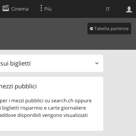
Cinema
Più
IT
Tabella partenze
Ricerca Web
Applicazione
ui biglietti
 mezzi pubblici
o per i mezzi pubblici su search.ch oppure
 biglietti risparmio e carte giornaliere
addove disponibili vengono visualizzati