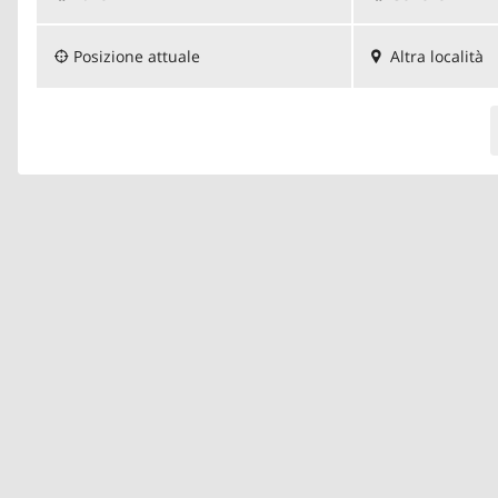
Posizione attuale
Altra località