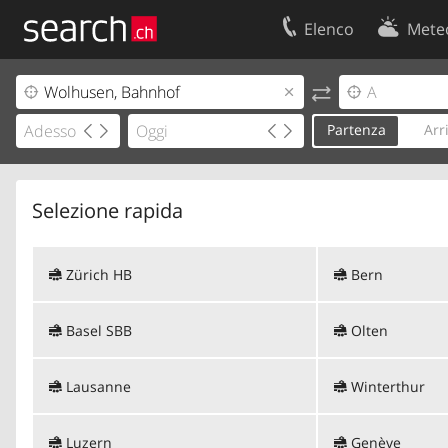
Elenco
Mete
Il vostro profolio
Contatti
Area clienti
Condizioni d’u
Partenza
Arr
Informazioni Legali
Protezione dei
Selezione rapida
Zürich HB
Bern
Basel SBB
Olten
Lausanne
Winterthur
Luzern
Genève