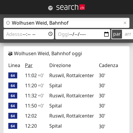
par
arr
Wolhusen Weid, Bahnhof oggi
Linea
Par
Direzione
Cadenza
11:02
+0'
Ruswil, Rottalcenter
30'
64
11:20
+0'
Spital
30'
64
11:32
+0'
Ruswil, Rottalcenter
30'
64
11:50
+0'
Spital
30'
64
12:02
Ruswil, Rottalcenter
30'
64
12:20
Spital
30'
64