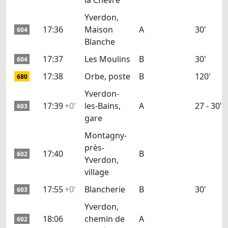
la Chèvre
Yverdon,
17:36
Maison
A
30'
604
Blanche
17:37
Les Moulins
B
30'
604
17:38
Orbe, poste
B
120'
680
Yverdon-
17:39
+0'
les-Bains,
A
27 - 30'
603
gare
Montagny-
près-
17:40
B
602
Yverdon,
village
17:55
+0'
Blancherie
B
30'
603
Yverdon,
18:06
chemin de
A
602