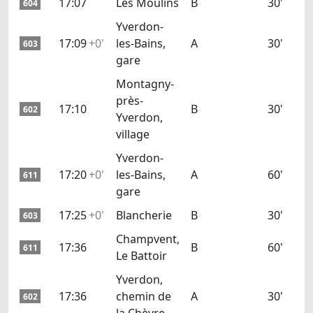
17:07
Les Moulins
B
30'
604
Yverdon-
17:09
+0'
les-Bains,
A
30'
603
gare
Montagny-
près-
17:10
B
30'
602
Yverdon,
village
Yverdon-
17:20
+0'
les-Bains,
A
60'
611
gare
17:25
+0'
Blancherie
B
30'
603
Champvent,
17:36
B
60'
611
Le Battoir
Yverdon,
17:36
chemin de
A
30'
602