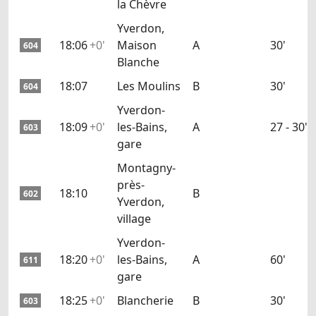
la Chèvre
Yverdon,
18:06
+0'
Maison
A
30'
604
Blanche
18:07
Les Moulins
B
30'
604
Yverdon-
18:09
+0'
les-Bains,
A
27 - 30'
603
gare
Montagny-
près-
18:10
B
602
Yverdon,
village
Yverdon-
18:20
+0'
les-Bains,
A
60'
611
gare
18:25
+0'
Blancherie
B
30'
603