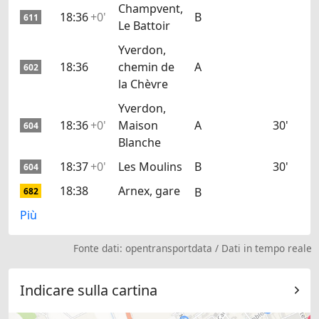
Champvent,
18:36
+0'
B
611
Le Battoir
Yverdon,
18:36
chemin de
A
602
la Chèvre
Yverdon,
18:36
+0'
Maison
A
30'
604
Blanche
18:37
+0'
Les Moulins
B
30'
604
18:38
Arnex, gare
B
682
Più
Fonte dati:
opentransportdata
/
Dati in tempo reale
Indicare sulla cartina