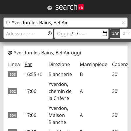
par
arr
Yverdon-les-Bains, Bel-Air oggi
Linea
Par
Direzione
Marciapiede
Cadenza
16:55
+0'
Blancherie
B
30'
603
Yverdon,
17:06
chemin de
A
30'
602
la Chèvre
Yverdon,
17:06
Maison
A
30'
604
Blanche