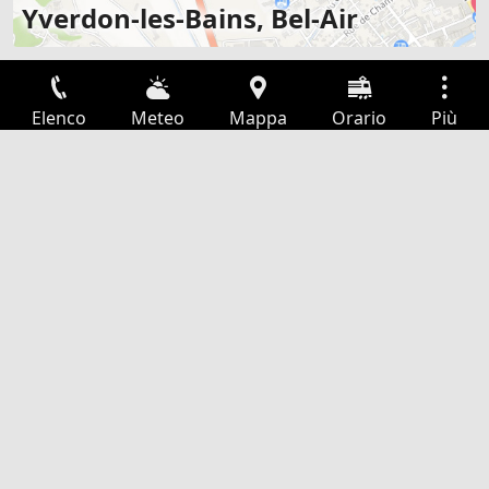
Yverdon-les-Bains, Bel-Air
Elenco
Meteo
Mappa
Orario
Più
Accesso
Servizi
Tabella partenze
Tempo libero
Guida TV
Cinema
Ricerca Web