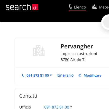
Elenco
Mete
Il vostro profolio
Contatti
Area clienti
Condizioni d’u
Istruzione per l'uso
Protezione dei
Pervangher
Informazioni Legali
Politica sui co
impresa costruzioni
6780
Airolo
TI
Itinerario
091 873 81 00 *
Modificare
Contatti
Ufficio
091 873 81 00
*