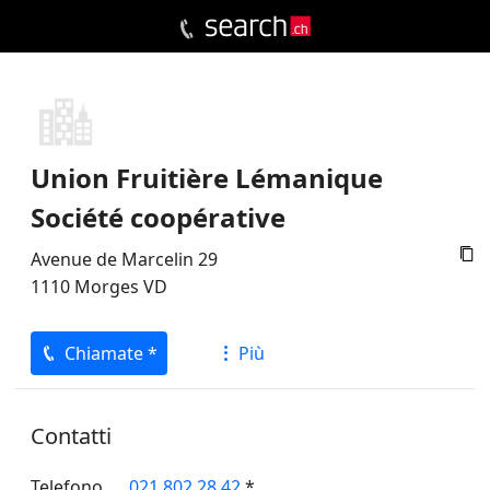
Union Fruitière Lémanique
Société coopérative

Avenue de Marcelin 29
1110
Morges
VD
Chiamate *
Più
Contatti
Telefono
021 802 28 42
*