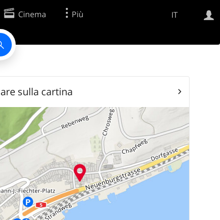
Cinema
Più
IT
Ricerca Web
Applicazione
are sulla cartina