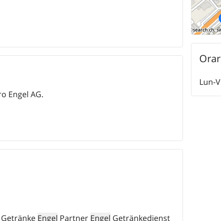
Orar
Lun-V
ro Engel AG.
Getränke
Engel
Partner
Engel
Getränkedienst