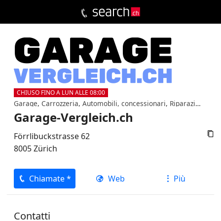
CHIUSO FINO A LUN ALLE 08:00
Garage
,
Carrozzeria
,
Automobili, concessionari
,
Riparazioni
,
Pia
Garage-Vergleich.ch

Förrlibuckstrasse 62
8005
Zürich
Chiamate *
Web
Più
Contatti