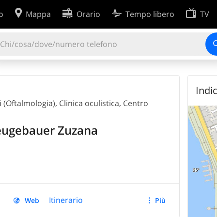
o
Mappa
Orario
Tempo libero
TV
Preferenze cookie
so
Sviluppatori
2'012'060
ISCRIZIONI
 dati
Ricerca avanzata
Indic
okie
i (Oftalmologia)
,
Clinica oculistica
,
Centro
Neugebauer Zuzana
Itinerario
Web
Più