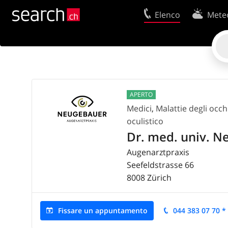
Elenco
Mete
Il vostro profolio
Contatti
Area clienti
Condizioni d’u
Istruzione per l'uso
Protezione dei
APERTO
Informazioni Legali
Politica sui co
Medici
,
Malattie degli occh
oculistico
Dr. med. univ. 
Augenarztpraxis
Seefeldstrasse 66
8008
Zürich
Fissare un appuntamento
044 383 07 70 *