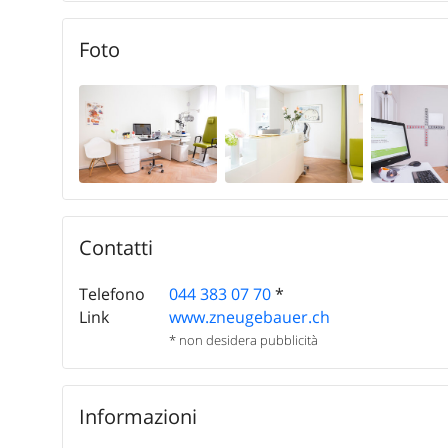
Modificare
Foto
Contatti
Telefono
044 383 07 70
*
Link
www.zneugebauer.ch
* non desidera pubblicità
Informazioni