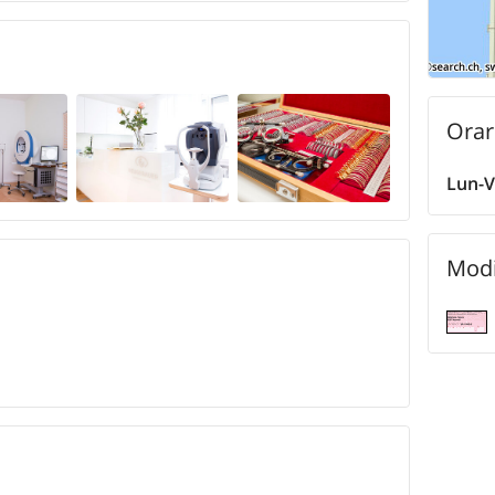
Orar
Lun-
Modi